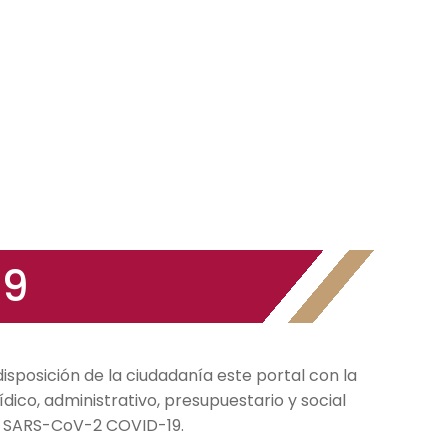
<< Portal Gobierno
cias Gobierno
Noticias Dependencias
Videos
19
sposición de la ciudadanía este portal con la
ídico, administrativo, presupuestario y social
us SARS-CoV-2 COVID-19.